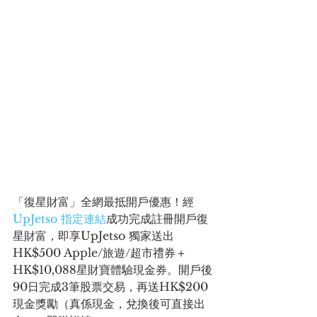
「復星財富」全網最抵開戶優惠！經 
UpJetso 指定連結
成功完成註冊開戶復
星財富，即享UpJetso 獨家送出 
HK$500 Apple/旅遊/超市禮券＋
HK$10,088星財寶體驗現金券。開戶後
90日完成3筆股票交易，再送HK$200
現金獎勵（真係現金，兌換後可直接出