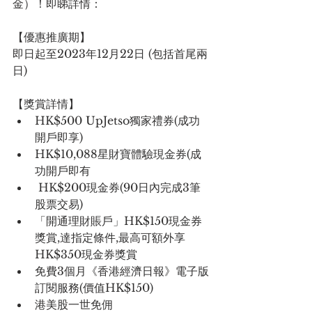
金）！即睇詳情：
【優惠推廣期】
即日起至2023年12月22日 (包括首尾兩
日)
【獎賞詳情】
HK$500 UpJetso獨家禮券(成功
開戶即享)
HK$10,088星財寶體驗現金券(成
功開戶即有
 HK$200現金券(90日內完成3筆
股票交易)
「開通理財賬戶」HK$150現金券
獎賞,達指定條件,最高可額外享
HK$350現金券獎賞
免費3個月《香港經濟日報》電子版
訂閱服務(價值HK$150)
港美股一世免佣