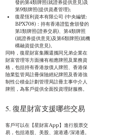
發的第4類牌照(就證券提供意見)及
第9類牌照(提供資產管理);
復星恆利資本有限公司 (中央編號: 
BPX708)：持有香港證監會頒發的
第1類牌照(證券交易)、第4類牌照
(就證券提供意見)及第6類牌照(就機
構融資提供意見)。
同時，復星財富集團還攜同兄弟企業在
財富管理等方面擁有相應牌照及業務資
格，包括持有香港放債人牌照、香港保
險業監管局註冊保險經紀牌照及香港強
制性公積金計劃管理局註冊主事中介人
牌照，為客戶提供全面投資理財服務。
5. 復星財富支援哪些交易
客戶可以在【星財富App】進行股票交
易，包括港股、美股、滬港通/深港通。