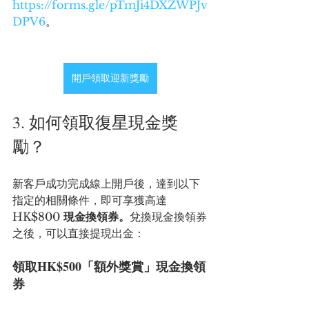
https://forms.gle/pTmJi4DXZWPJv
DPV6
。
開戶領取迎新獎勵
3. 如何領取復星現金獎
勵？
新客戶成功完成線上開戶後，達到以下
指定的相關條件，即可享獲高達 
HK$800 
現金換領券。
兌換現金換領券
之後，可以直接提現出金：
領取HK$500「額外獎賞」現金換領
券