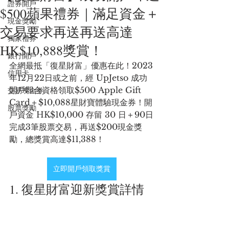
證券開戶
$500蘋果禮券｜滿足資金＋
現金獎勵
交易要求再送再送高達
獨家禮券
HK$10,888獎賞！
銀行開戶
全網最抵「復星財富」優惠在此！2023
信用卡
年12月22日或之前，經 UpJetso 成功
開戶即合資格領取$500 Apple Gift 
交易現金券
Card＋$10,088星財寶體驗現金券！開
股票獎勵
戶資金 HK$10,000 存留 30 日＋90日
完成3筆股票交易，再送$200現金獎
勵，總獎賞高達$11,388！
立即開戶領取獎賞
1. 復星財富迎新獎賞詳情