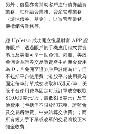
另外，復星亦會幫助客戶進行債券融資
業務、杠杆融資業務、資産管理業務
（環球債券、基金）、財富管理業務、
機構銷售業務等。
經 UpJetso 成功開立復星財富 APP 證
券賬戶，透過賬戶於手機應用程式買賣
港股及美股可享一世免佣。港股、美股
免佣金為證券交易買賣產生的佣金費用
為 0，且免佣至證券賬戶註銷為止，但
不包括平台使用費（港股平台使用費為
固定每筆訂單成交收取$15港元/筆，美
股平台使用費為固定每股訂單成交收取
$0.009美元/股，最低$1.8美元）及其
他費用（包括但不限於印花稅、證監會
及交易所徵費、中央結算交收費）；而
所有經人手下單或改單的交易將按正常
佣金收費。