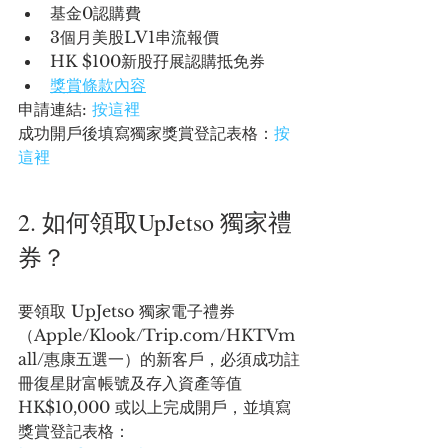
基金0認購費
3個月美股LV1串流報價
HK $100新股孖展認購抵免券
獎賞條款內容
申請連結: 
按這裡
成功開戶後填寫獨家獎賞登記表格：
按
這裡
2. 如何領取UpJetso 獨家禮
券？
要領取 UpJetso 獨家電子禮券
（Apple/Klook/Trip.com/HKTVm
all/惠康五選一）的新客戶，必須成功註
冊復星財富帳號及存入資產等值 
HK$10,000 或以上完成開戶，並填寫
獎賞登記表格：