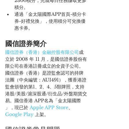
2300積分，完成每日任務賺取更多
積分。
通過「金太陽國際APP首頁-積分卡
券-好禮兌換」，使用積分可兌換優
惠卡券。
國信證券簡介
國信證券（香港）金融控股有限公司
成
立於 2008 年 11 月，是國信證券股份有
限公司在香港註冊成立的全資子公司。
國信證券（香港）是證監會認可的持牌
法團（中央編號：AUI491），獲香港證
監會頒發的第1、2、4、5類牌照，支持
港股/美股/滬深股通/衍生品/外盤期貨交
易。國信香港 APP名為「金太陽國際 
」，現已於 
Apple APP Store
、
Google Play 
上架。