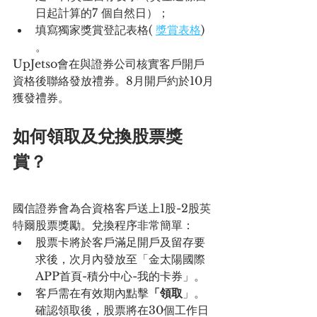
日起計算的7 個自然日）；
填寫獨家獎賞登記表格( 
獎賞表格
) 
。
UpJetso會在與證券公司核實客戶開戶
資格後聯絡發放禮券。8月開戶約於10月
獲發禮券。
如何領取及兌換股票獎
賞？
國信證券會為合資格客戶送上1股-2股
英
特爾
股票獎勵。兌換程序非常簡單：
股票卡將於客戶滿足開戶及留存要
求後，次月內發放至「金太陽國際
APP首頁-積分中心-我的卡券」。
客戶需在有效期內點擊
「領取
」。
確認領取後，股票將在30個工作日