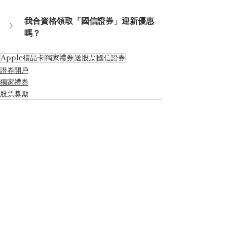
我合資格領取「國信證券」迎新優惠
嗎？
Apple禮品卡
獨家禮券
送股票
國信證券
證券開戶
獨家禮券
股票獎勵
See All
Recent Posts