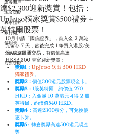
證券開戶
達$2,300迎新獎賞！包括：
現金獎勵
UpJetso獨家獎賞$500禮券＋
獨家禮券
英特爾股票！
銀行開戶
10月申請「國信證券」，首入金 2 萬港
信用卡
元留存 7 天，然後完成 1 筆
買入港股/美
股/滬深股通交易，有
價值高達 
交易現金券
HK$2,300 豐富迎新獎賞：
股票獎勵
獎勵1：
UpJetso 送出 500 HKD 
獨家禮券
。
獎勵2：
價值300港元股票現金卡。
獎勵3：
1股英特爾，約價值 270 
HKD；入金滿 10 萬港元可得 2 股
英特爾，約價值540 HKD。
獎勵4：
高達2300積分，可兌換優
惠卡券。
獎勵5:  
轉倉獎勵高達500港元現金
獎