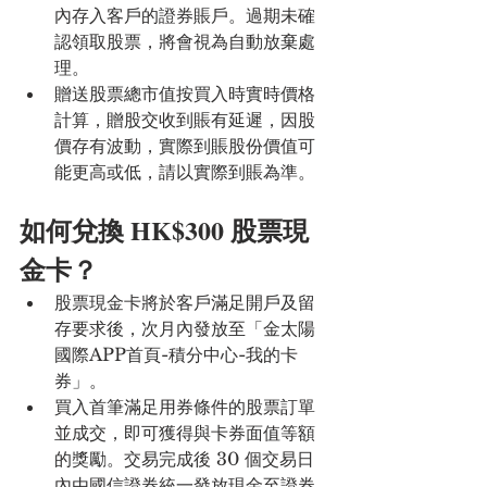
內存入客戶的證券賬戶。過期未確
認領取股票，將會視為自動放棄處
理。
贈送股票總市值按買入時實時價格
計算，贈股交收到賬有延遲，因股
價存有波動，實際到賬股份價值可
能更高或低，請以實際到賬為準。
如何兌換 HK$300 股票現
金卡？
股票現金卡將於客戶滿足開戶及留
存要求後，次月內發放至「金太陽
國際APP首頁-積分中心-我的卡
券」。
買入首筆滿足用券條件的股票訂單
並成交，即可獲得與卡券面值等額
的獎勵。交易完成後 30 個交易日
內由國信證券統一發放現金至證券