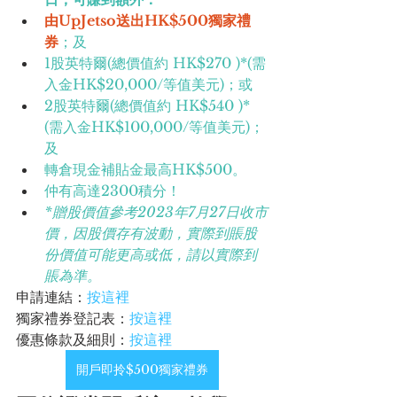
由UpJetso送出HK$500獨家禮
券
；及
1股英特爾(總價值約 HK$270 )*(需
入金HK$20,000/等值美元)；或
2股英特爾(總價值約 HK$540 )*
(需入金HK$100,000/等值美元)；
及
轉倉現金補貼金最高HK$500。
仲有高達2300積分！
*贈股價值參考2023年7月27日收市
價，因股價存有波動，實際到賬股
份價值可能更高或低，請以實際到
賬為準。
申請連結：
按這裡
獨家禮券登記表：
按這裡
優惠條款及細則：
按這裡
開戶即拎$500獨家禮券